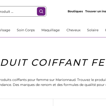
Boutiques
Trouver un ins
Visage
Soin Corps
Maquillage
Cheveux
Solaire
DUIT COIFFANT F
roduits coiffants pour femme sur Marionnaud. Trouvez le produit
endance. Des marques de renom et des formules de qualité pour d
Faites de vos cheveux votre atout beauté avec Marionnaud.