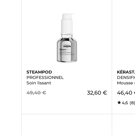
STEAMPOD
KÉRAST
PROFESSIONNEL
DENSIF
Soin lissant
Mousse
32,60 €
46,40
49,40 €
4,6
(8