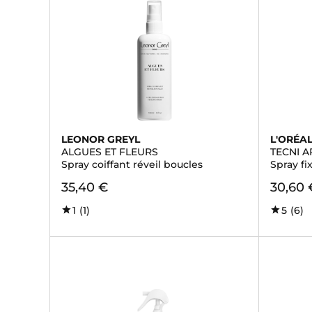
LEONOR GREYL
L'ORÉA
ALGUES ET FLEURS
TECNI A
Spray coiffant réveil boucles
Spray fi
35,40 €
30,60 
1
(1)
5
(6)