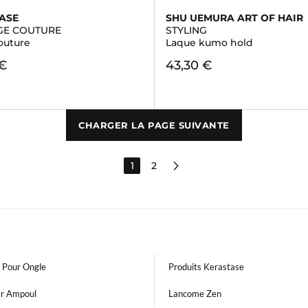
ASE
SHU UEMURA ART OF HAIR
GE COUTURE
STYLING
outure
Laque kumo hold
 €
43,30 €
CHARGER LA PAGE SUIVANTE
1
2
t Pour Ongle
Produits Kerastase
ar Ampoul
Lancome Zen