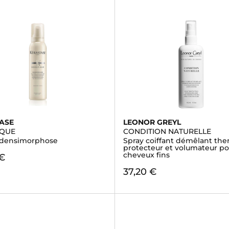
ASE
LEONOR GREYL
IQUE
CONDITION NATURELLE
 densimorphose
Spray coiffant démêlant the
protecteur et volumateur po
cheveux fins
 €
37,20 €
)