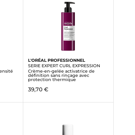
L'ORÉAL PROFESSIONNEL
SERIE EXPERT CURL EXPRESSION
ensité
Crème-en-gelée activatrice de
définition sans rinçage avec
protection thermique
39,70 €