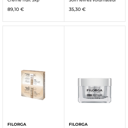
Crème nuit 5xp
Soin lèvres volumateur
89,10 €
35,30 €
FILORGA
FILORGA