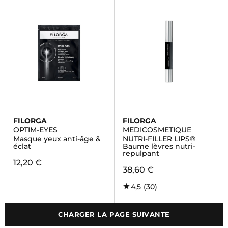
FILORGA
FILORGA
OPTIM-EYES
MEDICOSMETIQUE
Masque yeux anti-âge &
NUTRI-FILLER LIPS®
éclat
Baume lèvres nutri-
repulpant
12,20 €
38,60 €
4,5
(30)
CHARGER LA PAGE SUIVANTE