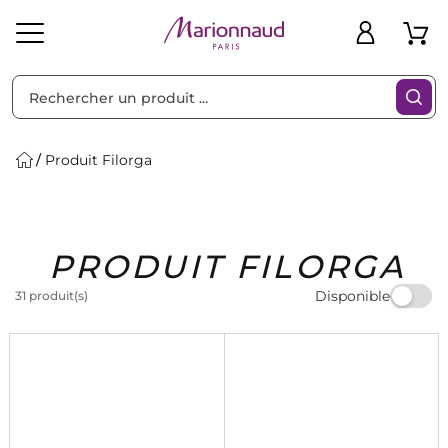
Trier par
Filtres
Produit Filorga
Idées
Bons
PRODUIT FILORGA
heveux
Solaire
Homme
Marques
Cadeaux
Plans
Disponible
31 produit(s)