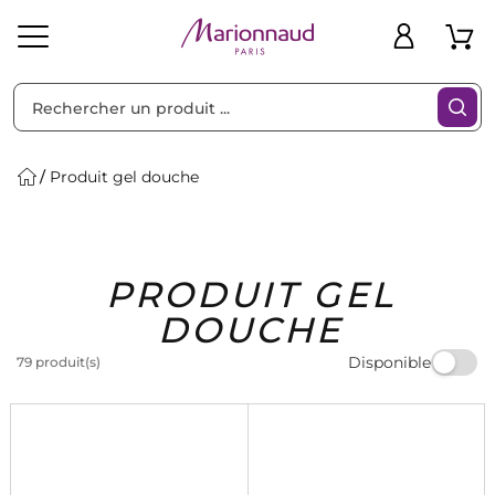
Trier par
Filtres
Produit gel douche
Idées
Bons
PRODUIT GEL
heveux
Solaire
Homme
Marques
Cadeaux
Plans
DOUCHE
Disponible
79 produit(s)