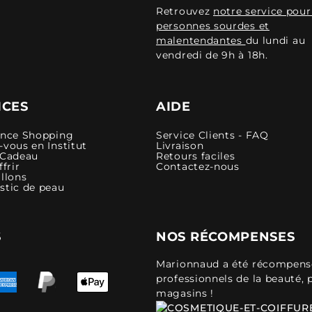
Retrouvez
notre service pour
personnes sourdes et
malentendantes
du lundi au
vendredi de 9h à 18h.
ICES
AIDE
ence Shopping
Service Clients - FAQ
vous en Institut
Livraison
 Cadeau
Retours faciles
ffrir
Contactez-nous
llons
stic de peau
S
NOS RÉCOMPENSES
Marionnaud a été récompensé 
professionnels de la beauté, 
magasins !