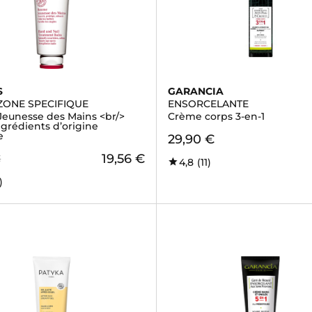
S
GARANCIA
ZONE SPECIFIQUE
ENSORCELANTE
eunesse des Mains <br/>
Crème corps 3-en-1
grédients d’origine
e
29,90 €
19,56 €
€
4,8
(11)
)