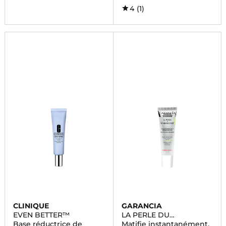
4
(1)
CLINIQUE
GARANCIA
EVEN BETTER™
LA PERLE DU
MARABOUT
Base réductrice de
Matifie instantanément,