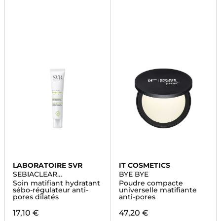
LABORATOIRE SVR
IT COSMETICS
SEBIACLEAR
BYE BYE
MAT+PORES
Soin matifiant hydratant
Poudre compacte
sébo-régulateur anti-
universelle matifiante
pores dilatés
anti-pores
17,10 €
47,20 €