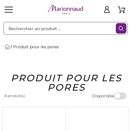
Trier par
Filtres
Produit pour les pores
Idées
Bons
PRODUIT POUR LES
heveux
Solaire
Homme
Marques
Cadeaux
Plans
PORES
Disponible
8 produit(s)