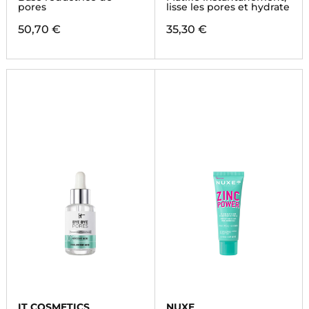
pores
lisse les pores et hydrate
50,70 €
35,30 €
IT COSMETICS
NUXE