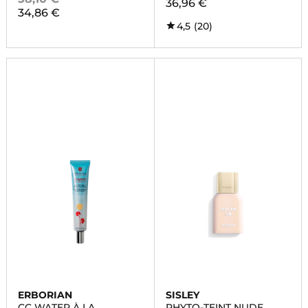
36,96 €
34,86 €
4,5
(20)
ERBORIAN
SISLEY
CC WATER À LA
PHYTO-TEINT NUDE