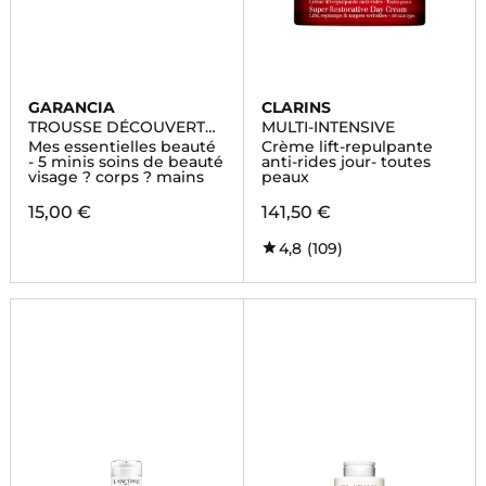
GARANCIA
CLARINS
TROUSSE DÉCOUVERTE
MULTI-INTENSIVE
2025
Mes essentielles beauté
Crème lift-repulpante
- 5 minis soins de beauté
anti-rides jour- toutes
visage ? corps ? mains
peaux
15,00 €
141,50 €
4,8
(109)