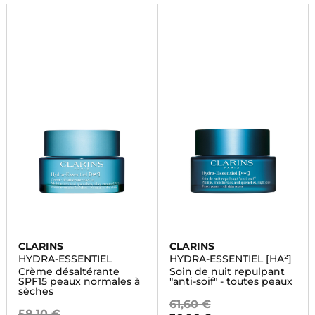
CLARINS
CLARINS
HYDRA-ESSENTIEL
HYDRA-ESSENTIEL [HA²]
Crème désaltérante
Soin de nuit repulpant
SPF15 peaux normales à
"anti-soif" - toutes peaux
sèches
61,60 €
58,10 €