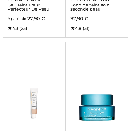
CENTELLA ASIATICA
Gel "Teint Frais"
Fond de teint soin
Perfecteur De Peau
seconde peau
27,90 €
97,90 €
À partir de
4,3
(25)
4,8
(51)