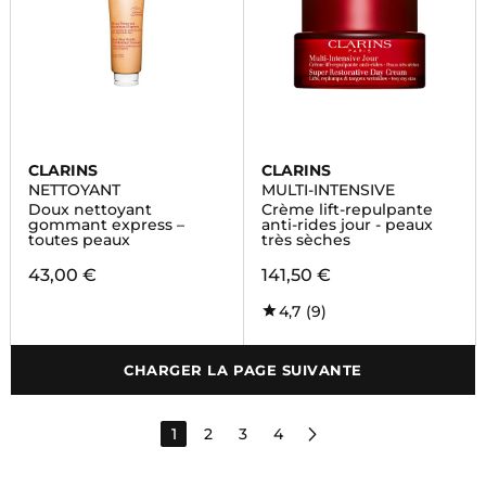
CLARINS
CLARINS
NETTOYANT
MULTI-INTENSIVE
Doux nettoyant
Crème lift-repulpante
gommant express –
anti-rides jour - peaux
toutes peaux
très sèches
43,00 €
141,50 €
4,7
(9)
CHARGER LA PAGE SUIVANTE
1
2
3
4