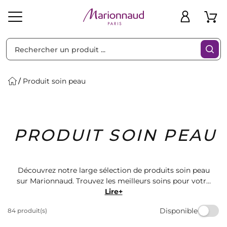
Trier par
Filtres
Produit soin peau
Idées
Bons
PRODUIT SOIN PEAU
heveux
Solaire
Homme
Marques
Cadeaux
Plans
Découvrez notre large sélection de produits soin peau
sur Marionnaud. Trouvez les meilleurs soins pour votre
peau parmi nos différentes marques et gammes.
Lire+
Offrez à votre peau l'attention qu'elle mérite avec nos
Disponible
84 produit(s)
produits de qualité. Faites de votre routine beauté un
moment de plaisir avec Marionnaud.