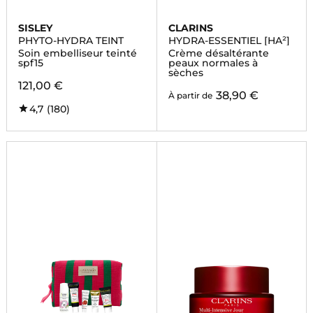
SISLEY
CLARINS
PHYTO-HYDRA TEINT
HYDRA-ESSENTIEL [HA²]
Soin embelliseur teinté
Crème désaltérante
spf15
peaux normales à
sèches
121,00 €
38,90 €
À partir de
4,7
(180)