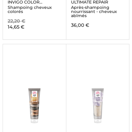
INVIGO COLOR
ULTIMATE REPAIR
BRILLIANCE
Shampoing cheveux
Après-shampoing
colorés
nourrissant - cheveux
abîmés
22,20 €
36,00 €
14,65 €