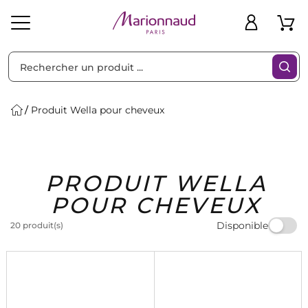
Trier par
Filtres
Produit Wella pour cheveux
Idées
Bons
PRODUIT WELLA
heveux
Solaire
Homme
Marques
Cadeaux
Plans
POUR CHEVEUX
Disponible
20 produit(s)