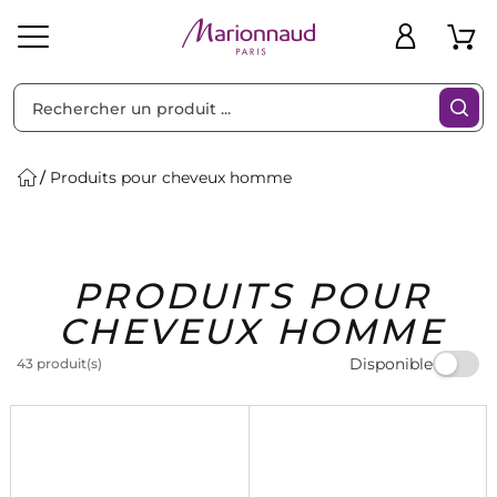
Trier par
Filtres
Produits pour cheveux homme
Idées
Bons
PRODUITS POUR
heveux
Solaire
Homme
Marques
Cadeaux
Plans
CHEVEUX HOMME
Disponible
43 produit(s)