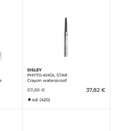
SISLEY
PHYTO-KHOL STAR
e
Crayon waterproof
37,82 €
57,30 €
4,6
(420)