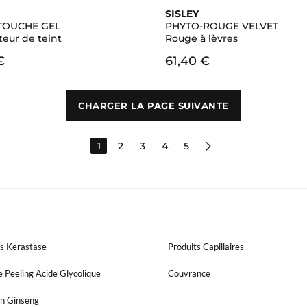
SISLEY
TOUCHE GEL
PHYTO-ROUGE VELVET
teur de teint
Rouge à lèvres
€
61,40 €
CHARGER LA PAGE SUIVANTE
1
2
3
4
5
ts Kerastase
Produits Capillaires
 Peeling Acide Glycolique
Couvrance
an Ginseng