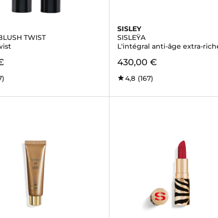
SISLEY
BLUSH TWIST
SISLEŸA
wist
L'intégral anti-âge extra-rich
€
430,00 €
7)
4,8
(167)