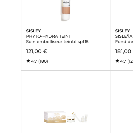
SISLEY
SISLEY
PHYTO-HYDRA TEINT
SISLEŸA
Soin embelliseur teinté spf15
Fond de 
121,00 €
181,00
4,7
(180)
4,7
(1