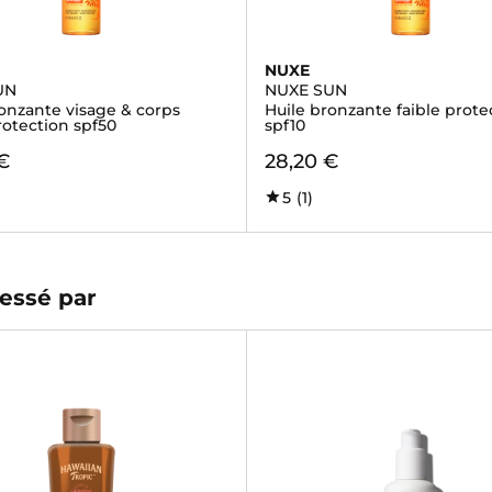
NUXE
UN
NUXE SUN
onzante visage & corps
Huile bronzante faible prote
rotection spf50
spf10
€
28,20 €
5
(1)
essé par