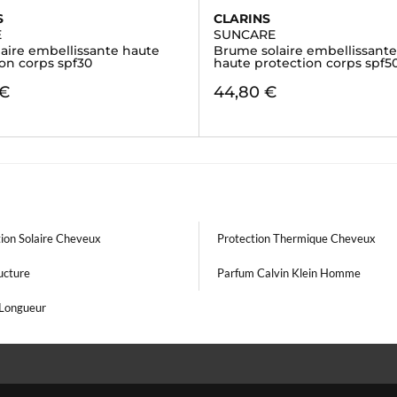
S
CLARINS
E
SUNCARE
laire embellissante haute
Brume solaire embellissante
on corps spf30
haute protection corps spf5
 €
44,80 €
ion Solaire Cheveux
Protection Thermique Cheveux
ructure
Parfum Calvin Klein Homme
 Longueur