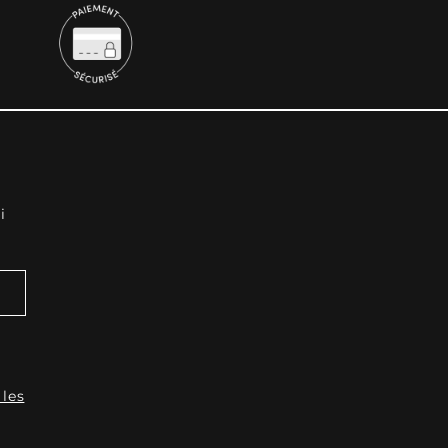
i
 les