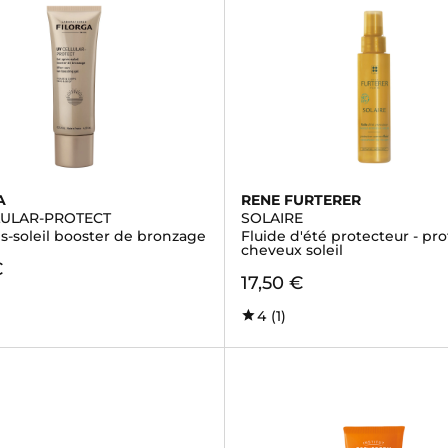
A
RENE FURTERER
LULAR-PROTECT
SOLAIRE
s-soleil booster de bronzage
Fluide d'été protecteur - pr
cheveux soleil
€
17,50 €
4
(1)