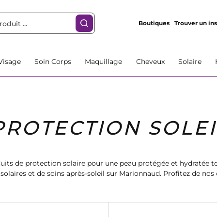
Boutiques
Trouver un ins
Visage
Soin Corps
Maquillage
Cheveux
Solaire
PROTECTION SOLEI
its de protection solaire pour une peau protégée et hydratée to
olaires et de soins après-soleil sur Marionnaud. Profitez de nos 
soin de votre peau sous le soleil.