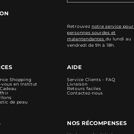
ION
Retrouvez
notre service pour
personnes sourdes et
malentendantes
du lundi au
vendredi de 9h à 18h.
ICES
AIDE
ence Shopping
Service Clients - FAQ
vous en Institut
Livraison
 Cadeau
Retours faciles
ffrir
Contactez-nous
llons
stic de peau
S
NOS RÉCOMPENSES