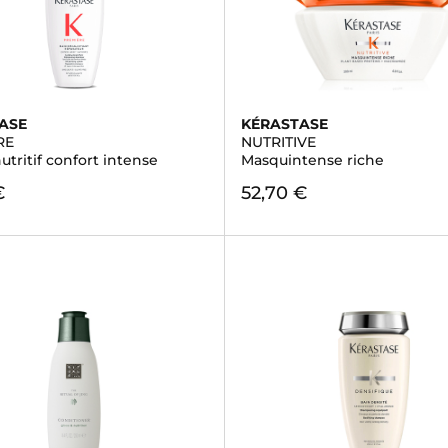
ASE
KÉRASTASE
RE
NUTRITIVE
tritif confort intense
Masquintense riche
€
52,70 €