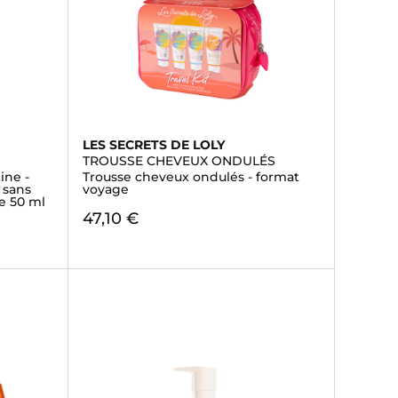
LES SECRETS DE LOLY
TROUSSE CHEVEUX ONDULÉS
ine -
Trousse cheveux ondulés - format
 sans
voyage
le 50 ml
47,10 €