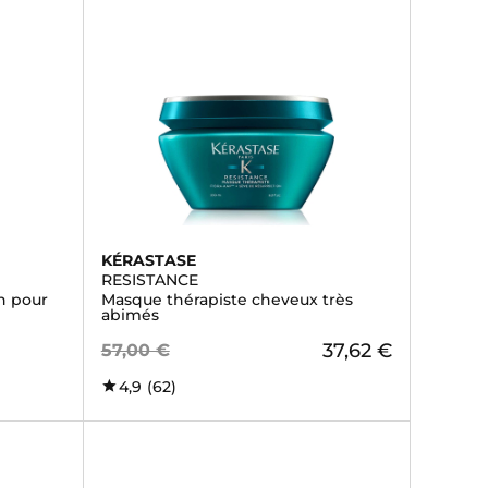
KÉRASTASE
RESISTANCE
h pour
Masque thérapiste cheveux très
abimés
37,62 €
57,00 €
4,9
(62)