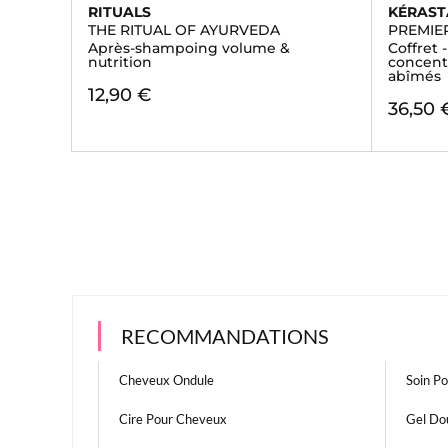
RITUALS
KÉRAST
THE RITUAL OF AYURVEDA
PREMIE
Après-shampoing volume &
Coffret 
nutrition
concent
abîmés
12,90 €
36,50 
RECOMMANDATIONS
Cheveux Ondule
Soin P
Cire Pour Cheveux
Gel Do