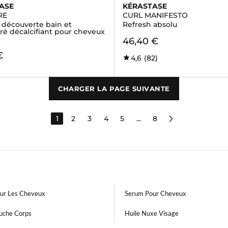
ASE
KÉRASTASE
RE
CURL MANIFESTO
- découverte bain et
Refresh absolu
ré décalcifiant pour cheveux
46,40 €
€
4,6
(82)
CHARGER LA PAGE SUIVANTE
1
2
3
4
5
...
8
our Les Cheveux
Serum Pour Cheveux
uche Corps
Huile Nuxe Visage