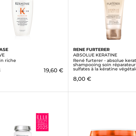
ASE
RENE FURTERER
VE
ABSOLUE KERATINE
in riche
René furterer - absolue kerat
shampooing soin réparateur
sulfates à la kératine végéta
19,60 €
€
8,00 €