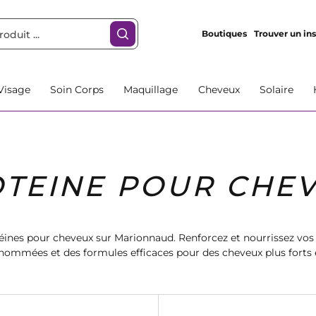
Boutiques
Trouver un ins
Visage
Soin Corps
Maquillage
Cheveux
Solaire
TEINE POUR CHE
éines pour cheveux sur Marionnaud. Renforcez et nourrissez vos
nommées et des formules efficaces pour des cheveux plus forts e
vos cheveux le soin qu'ils méritent avec Marionnaud.