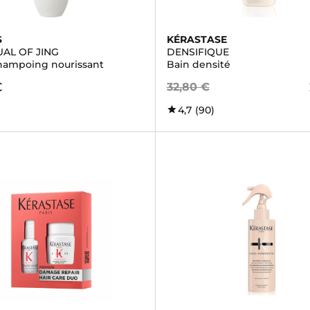
S
KÉRASTASE
UAL OF JING
DENSIFIQUE
hampoing nourissant
Bain densité
€
32,80 €
4,7
(90)