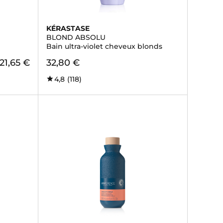
KÉRASTASE
BLOND ABSOLU
Bain ultra-violet cheveux blonds
21,65 €
32,80 €
4,8
(118)