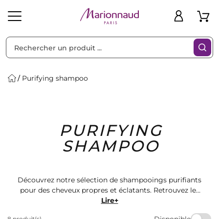
Trier par
Filtres
Purifying shampoo
Idées
Bons
PURIFYING
heveux
Solaire
Homme
Marques
Cadeaux
Plans
SHAMPOO
Découvrez notre sélection de shampooings purifiants
pour des cheveux propres et éclatants. Retrouvez les
meilleures marques de cosmétiques capillaires chez
Lire+
Marionnaud. Offrez à vos cheveux le soin qu'ils
Disponible
8 produit(s)