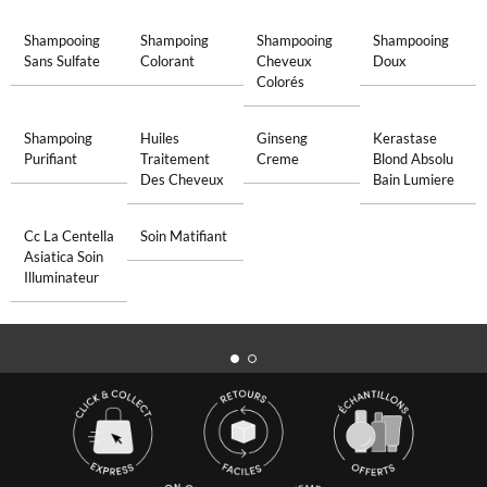
Shampooing
Shampoing
Shampooing
Shampooing
Sans Sulfate
Colorant
Cheveux
Doux
Colorés
Shampoing
Huiles
Ginseng
Kerastase
Purifiant
Traitement
Creme
Blond Absolu
Des Cheveux
Bain Lumiere
Cc La Centella
Soin Matifiant
Asiatica Soin
Illuminateur