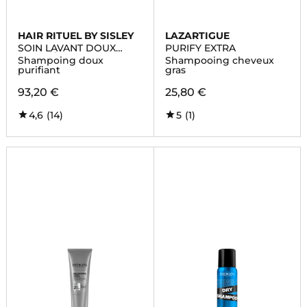
HAIR RITUEL BY SISLEY
LAZARTIGUE
SOIN LAVANT DOUX
PURIFY EXTRA
PURETÉ
Shampoing doux
Shampooing cheveux
purifiant
gras
93,20 €
25,80 €
4,6
(14)
5
(1)