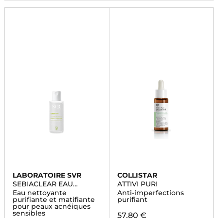
LABORATOIRE SVR
COLLISTAR
SEBIACLEAR EAU
ATTIVI PURI
MICELLAIRE
Eau nettoyante
Anti-imperfections
purifiante et matifiante
purifiant
pour peaux acnéiques
sensibles
57,80 €