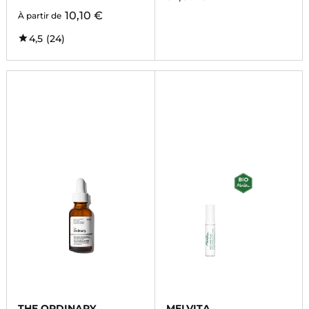
10,10 €
À partir de
4,5
(24)
THE ORDINARY
MELVITA