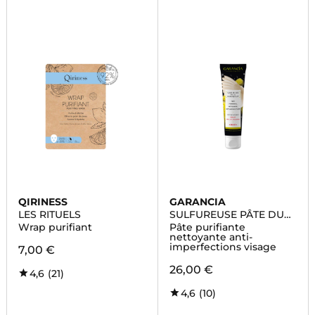
QIRINESS
GARANCIA
LES RITUELS
SULFUREUSE PÂTE DU
MARABOUT
Wrap purifiant
Pâte purifiante
nettoyante anti-
imperfections visage
7,00 €
26,00 €
4,6
(21)
4,6
(10)