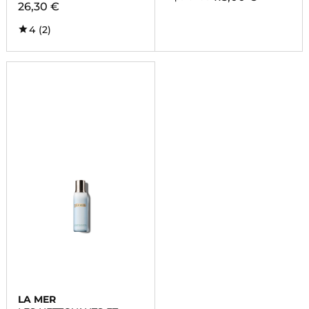
26,30 €
4
(2)
LA MER