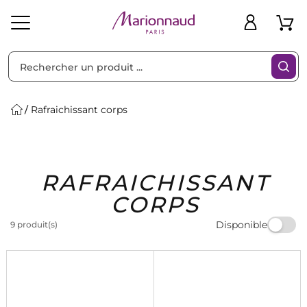
Trier par
Filtres
Rafraichissant corps
Idées
Bons
RAFRAICHISSANT
heveux
Solaire
Homme
Marques
Cadeaux
Plans
CORPS
Disponible
9 produit(s)