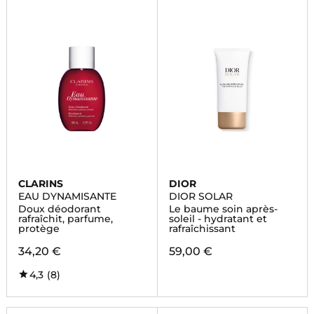
CLARINS
DIOR
EAU DYNAMISANTE
DIOR SOLAR
Doux déodorant
Le baume soin après-
rafraîchit, parfume,
soleil - hydratant et
protège
rafraîchissant
34,20 €
59,00 €
4,3
(8)