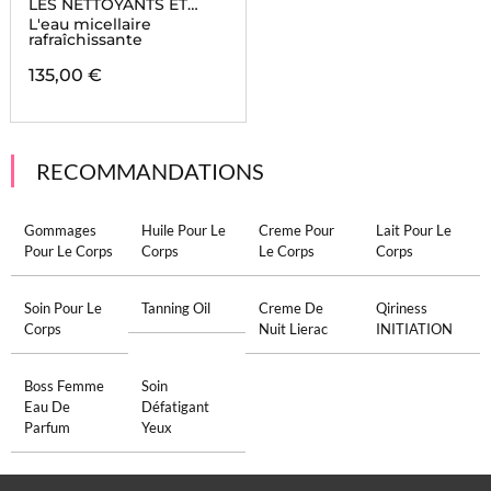
LES NETTOYANTS ET
TONIQUES
L'eau micellaire
rafraîchissante
135,00 €
RECOMMANDATIONS
Gommages
Huile Pour Le
Creme Pour
Lait Pour Le
Pour Le Corps
Corps
Le Corps
Corps
Soin Pour Le
Tanning Oil
Creme De
Qiriness
Corps
Nuit Lierac
INITIATION
Boss Femme
Soin
Eau De
Défatigant
Parfum
Yeux