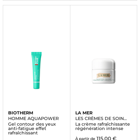
BIOTHERM
LA MER
HOMME AQUAPOWER
LES CRÈMES DE SOIN
VISAGE
Gel contour des yeux
La crème rafraîchissante
anti-fatigue effet
régénération intense
rafraîchissant
115,00 €
À partir de