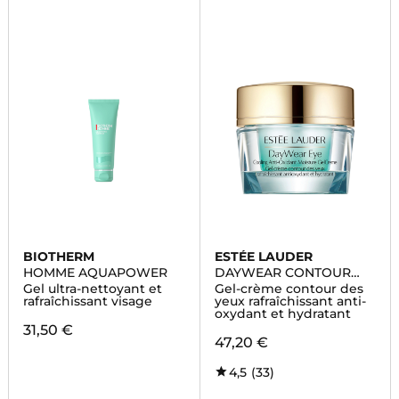
BIOTHERM
ESTÉE LAUDER
HOMME AQUAPOWER
DAYWEAR CONTOUR
DES YEUX
Gel ultra-nettoyant et
Gel-crème contour des
rafraîchissant visage
yeux rafraîchissant anti-
oxydant et hydratant
31,50 €
47,20 €
4,5
(33)