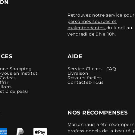
ION
Retrouvez
notre service pour
personnes sourdes et
malentendantes
du lundi au
vendredi de 9h à 18h.
ICES
AIDE
ence Shopping
Service Clients - FAQ
vous en Institut
Livraison
 Cadeau
Retours faciles
ffrir
Contactez-nous
llons
stic de peau
S
NOS RÉCOMPENSES
Marionnaud a été récompensé 
professionnels de la beauté, 