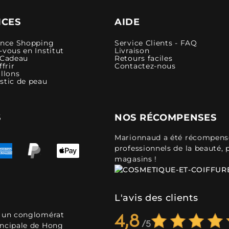
ICES
AIDE
ence Shopping
Service Clients - FAQ
vous en Institut
Livraison
 Cadeau
Retours faciles
ffrir
Contactez-nous
llons
stic de peau
S
NOS RÉCOMPENSES
Marionnaud a été récompensé 
professionnels de la beauté, 
magasins !
L'avis des clients
, un conglomérat
4,8
incipale de Hong