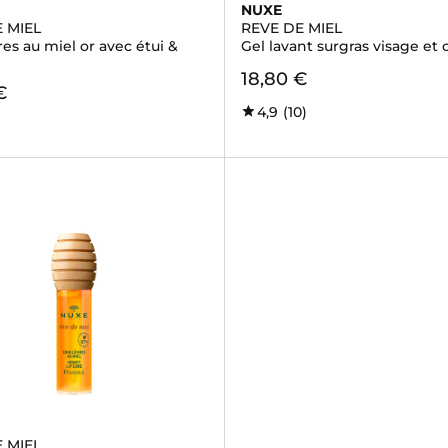
NUXE
 MIEL
REVE DE MIEL
res au miel or avec étui &
Gel lavant surgras visage et 
18,80 €
€
4,9
(10)
 MIEL