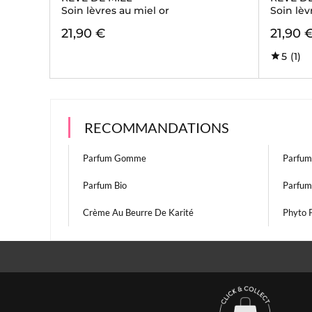
Soin lèvres au miel or
Soin lèv
21,90 €
21,90 
5
(1)
RECOMMANDATIONS
Parfum Gomme
Parfum
Parfum Bio
Parfum
Crème Au Beurre De Karité
Phyto P