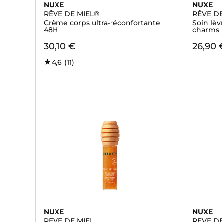
NUXE
NUXE
RÊVE DE MIEL®
RÊVE DE
Crème corps ultra-réconfortante
Soin lèv
48H
charms
30,10 €
26,90 
4,6
(11)
NUXE
NUXE
REVE DE MIEL
REVE DE