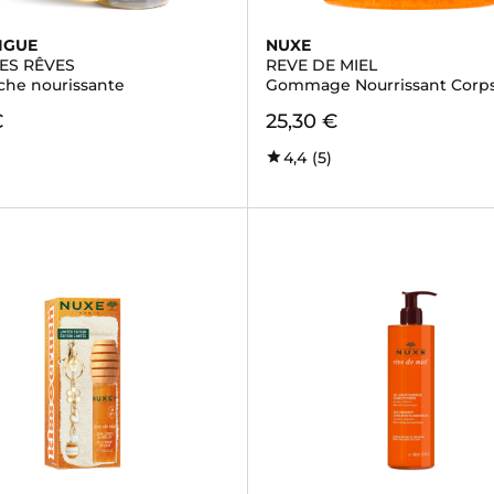
IGUE
NUXE
ES RÊVES
REVE DE MIEL
èche nourissante
Gommage Nourrissant Corp
€
25,30 €
4,4
(5)