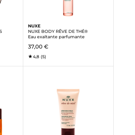
NUXE
S
NUXE BODY RÊVE DE THÉ®
Eau exaltante parfumante
37,00 €
4,8
(5)