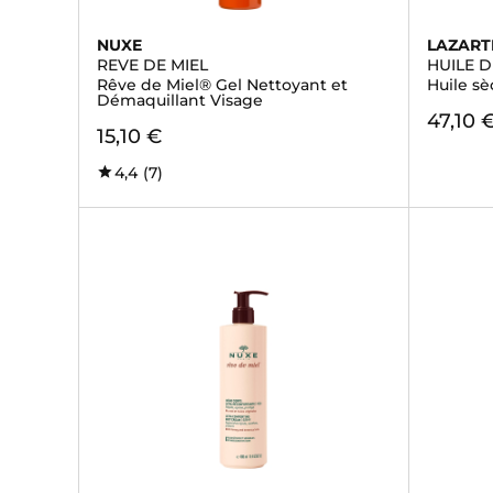
NUXE
LAZART
REVE DE MIEL
HUILE D
Rêve de Miel® Gel Nettoyant et
Huile s
Démaquillant Visage
47,10 
15,10 €
4,4
(7)