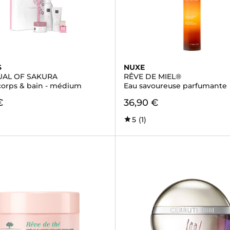
S
NUXE
TUAL OF SAKURA
RÊVE DE MIEL®
 corps & bain - médium
Eau savoureuse parfumante
€
36,90 €
5
(1)