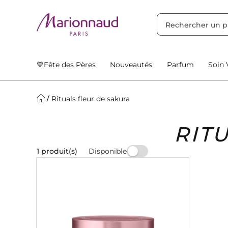
TRIER PAR
Filtres
Nos Suggestions
💙Fête des Pères
Nouveautés
Parfum
Soin 
Rituals fleur de sakura
RIT
Disponible
1 produit(s)