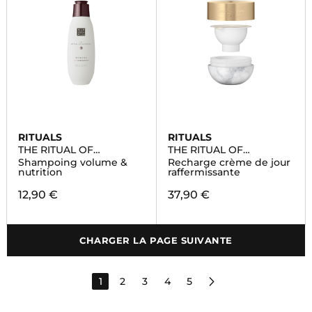
RITUALS
RITUALS
THE RITUAL OF
THE RITUAL OF
AYURVEDA
NAMASTE
Shampoing volume &
Recharge crème de jour
nutrition
raffermissante
12,90 €
37,90 €
CHARGER LA PAGE SUIVANTE
1
2
3
4
5