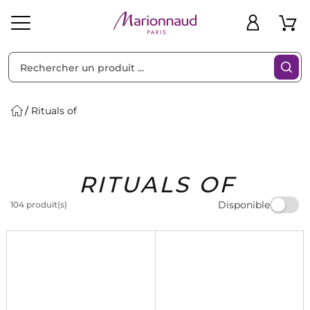
Trier par
Filtres
Rituals of
Idées
Bons
RITUALS OF
heveux
Solaire
Homme
Marques
Cadeaux
Plans
Disponible
104 produit(s)