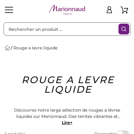
Trier par
Filtres
Rouge a levre liquide
Idées
Bons
ROUGE A LEVRE
heveux
Solaire
Homme
Marques
Cadeaux
Plans
LIQUIDE
Découvrez notre large sélection de rouges à lèvres
liquides sur Marionnaud. Des teintes vibrantes et
longue tenue pour sublimer vos lèvres. Trouvez le
Lire+
rouge à lèvres liquide parfait pour compléter votre
Disponible
3 produit(s)