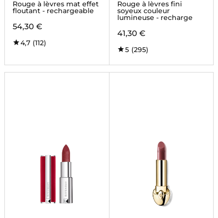
VELVET
INTENSE SILK
Rouge à lèvres mat effet
Rouge à lèvres fini
floutant - rechargeable
soyeux couleur
lumineuse - recharge
54,30 €
41,30 €
4,7
(112)
5
(295)