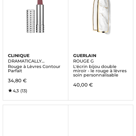
CLINIQUE
GUERLAIN
DRAMATICALLY
ROUGE G
DIFFERENT LIPSTICK
Rouge à Lèvres Contour
L'écrin bijou double
Parfait
miroir - le rouge à lèvres
soin personnalisable
34,80 €
40,00 €
4,3
(13)