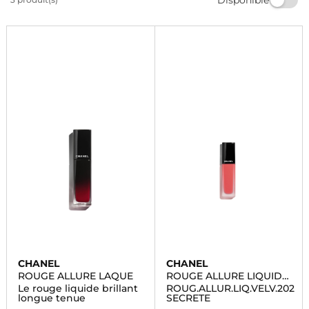
look. Qualité et choix garantis pour une bouche
irrésistible. Commandez dès maintenant et profitez de
la livraison rapide.
CHANEL
CHANEL
ROUGE ALLURE LAQUE
ROUGE ALLURE LIQUID
VELVET
Le rouge liquide brillant
ROUG.ALLUR.LIQ.VELV.202
longue tenue
SECRETE