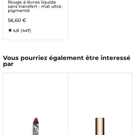
LIQUID
Rouge à lèvres liquide
sans transfert - mat ultra-
pigmenté
56,60 €
4,8
(447)
Vous pourriez également être interessé
par