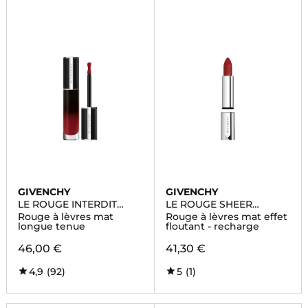
GIVENCHY
GIVENCHY
LE ROUGE INTERDIT
LE ROUGE SHEER
CREAM VELVET
VELVET
Rouge à lèvres mat
Rouge à lèvres mat effet
longue tenue
floutant - recharge
46,00 €
41,30 €
4,9
(92)
5
(1)