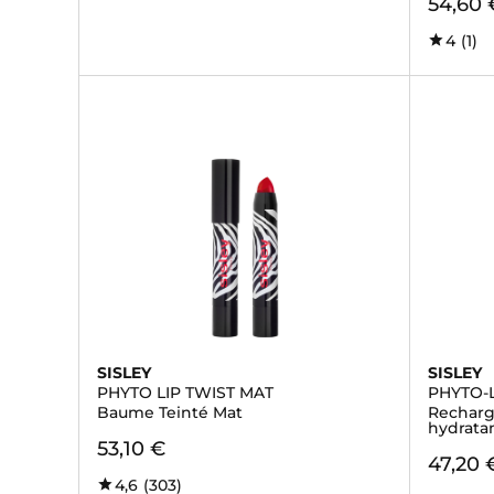
54,60 
4
(1)
SISLEY
SISLEY
PHYTO LIP TWIST MAT
PHYTO-
Baume Teinté Mat
Recharg
hydrata
53,10 €
47,20 
4,6
(303)