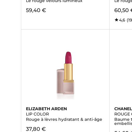
Le rouge velours lumineux
Le roug
59,40 €
60,50 
4,6
(1
ELIZABETH ARDEN
CHANE
LIP COLOR
ROUGE 
Rouge à lèvres hydratant & anti-âge
Baume t
embelli
37,80 €