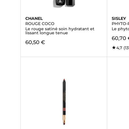
CHANEL
SISLEY
ROUGE COCO
PHYTO-
Le rouge satiné soin hydratant et
Le phyto
lissant longue tenue
60,70 
60,50 €
4,7
(13