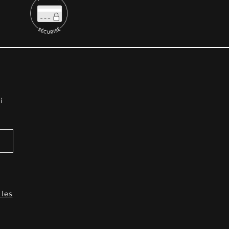
i
 les