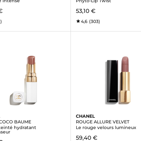
e intense
Phyto-Lip Twist
€
53,10 €
9)
4,6
(303)
L
CHANEL
COCO BAUME
ROUGE ALLURE VELVET
einté hydratant
Le rouge velours lumineux
sseur
59,40 €