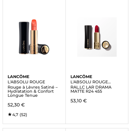
LANCÔME
LANCÔME
L'ABSOLU ROUGE
L'ABSOLU ROUGE
DRAMA MATTE
Rouge à Lèvres Satiné –
RAL.LC LAR DRAMA
Hydratation & Confort
MATTE R24 455
Longue Tenue
53,10 €
52,30 €
4,7
(52)