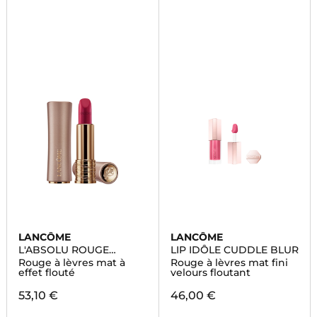
LANCÔME
LANCÔME
L'ABSOLU ROUGE
LIP IDÔLE CUDDLE BLUR
INTIMATTE
Rouge à lèvres mat à
Rouge à lèvres mat fini
effet flouté
velours floutant
53,10 €
46,00 €