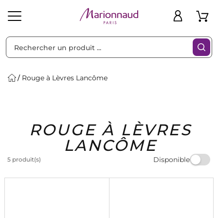
Trier par
Filtres
Rouge à Lèvres Lancôme
Idées
Bons
ROUGE À LÈVRES
heveux
Solaire
Homme
Marques
Cadeaux
Plans
LANCÔME
Disponible
5 produit(s)