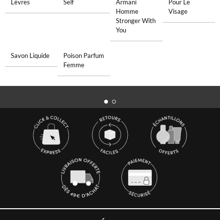
Lèvres
Self
Armani
Pour Le
Homme
Visage
Stronger With
You
Savon Liquide
Poison Parfum
Femme