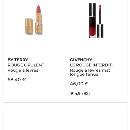
BY TERRY
GIVENCHY
ROUGE OPULENT
LE ROUGE INTERDIT
CREAM VELVET
Rouge à lèvres
Rouge à lèvres mat
longue tenue
68,40 €
46,00 €
4,9
(92)