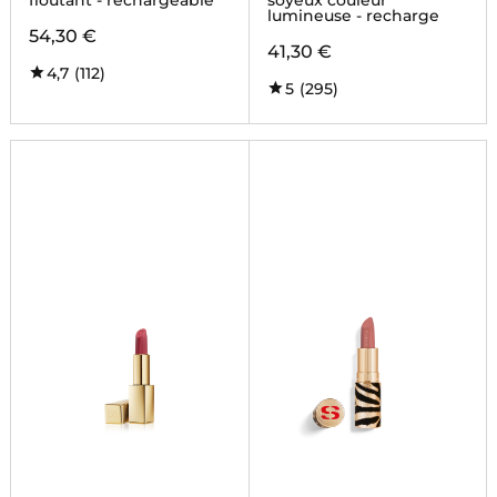
floutant - rechargeable
soyeux couleur
lumineuse - recharge
54,30 €
41,30 €
4,7
(112)
5
(295)