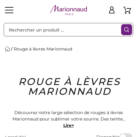
Trier par
Filtres
Rouge à lèvres Marionnaud
Idées
Bons
ROUGE À LÈVRES
heveux
Solaire
Homme
Marques
Cadeaux
Plans
MARIONNAUD
Découvrez notre large sélection de rouges à lèvres
Marionnaud pour sublimer votre sourire. Des teintes
vibrantes aux finis mats ou brillants, trouvez le rouge à
Lire+
lèvres parfait pour chaque occasion. Offrez-vous des
Disponible
4 produit(s)