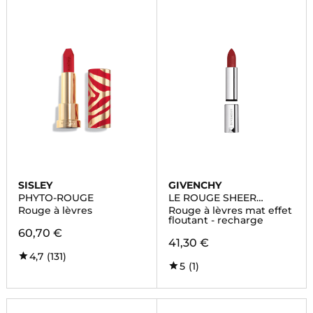
SISLEY
GIVENCHY
PHYTO-ROUGE
LE ROUGE SHEER
VELVET
Rouge à lèvres
Rouge à lèvres mat effet
floutant - recharge
60,70 €
41,30 €
4,7
(131)
5
(1)