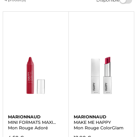
lèvres irrésistibles avec nos produits de qualité
supérieure. Commandez dès maintenant et faites-vous
plaisir!
MARIONNAUD
MARIONNAUD
MINI FORMATS MAXI
MAKE ME HAPPY
BEAUTE
Mon Rouge Adoré
Mon Rouge ColorGlam