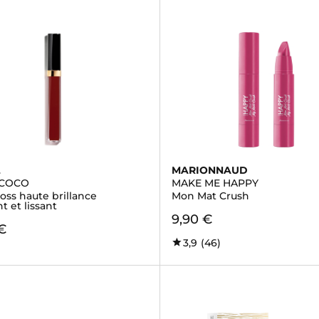
L
MARIONNAUD
 COCO
MAKE ME HAPPY
oss haute brillance
Mon Mat Crush
t et lissant
9,90 €
€
3,9
(46)