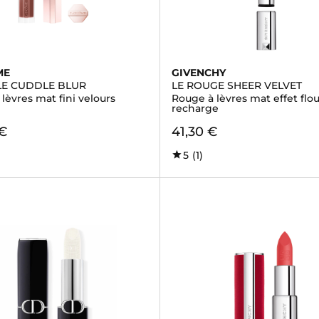
ME
GIVENCHY
ÔLE CUDDLE BLUR
LE ROUGE SHEER VELVET
lèvres mat fini velours
Rouge à lèvres mat effet flou
recharge
 €
41,30 €
5
(1)