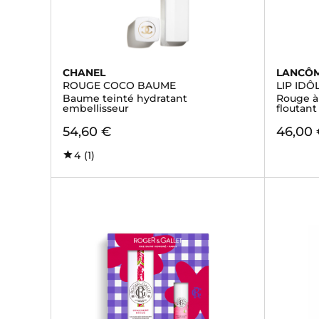
CHANEL
LANCÔ
ROUGE COCO BAUME
LIP ID
Baume teinté hydratant
Rouge à 
embellisseur
floutant
54,60 €
46,00
4
(1)