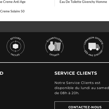
e Creme Anti Age
Eau De Toilette Givenchy Homme
 Creme Solaire 50
UD
SERVICE CLIENTS
Notre Service Clients est
disponible du lundi au samed
de 08h à 20h.
CONTACTEZ-NOUS