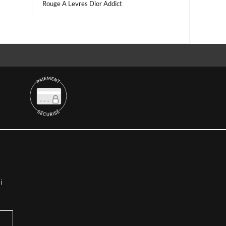
Rouge A Levres Dior Addict
i