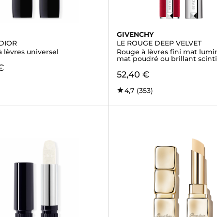
GIVENCHY
DIOR
LE ROUGE DEEP VELVET
 lèvres universel
Rouge à lèvres fini mat lumi
mat poudré ou brillant scintil
€
52,40 €
4,7
(353)