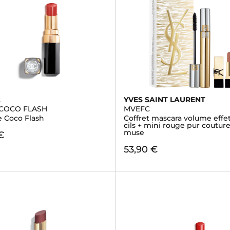
L
YVES SAINT LAURENT
COCO FLASH
MVEFC
e Coco Flash
Coffret mascara volume effet
cils + mini rouge pur coutur
muse
€
53,90 €