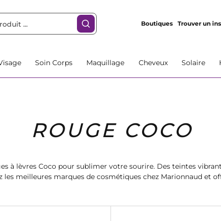
Boutiques
Trouver un ins
Visage
Soin Corps
Maquillage
Cheveux
Solaire
ROUGE COCO
es à lèvres Coco pour sublimer votre sourire. Des teintes vibra
vez les meilleures marques de cosmétiques chez Marionnaud et off
éclatante. Faites-vous plaisir avec nos produits de qualité.