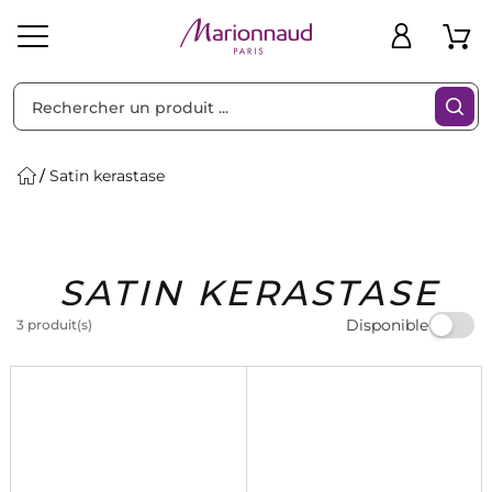
Trier par
Filtres
Satin kerastase
Idées
Bons
SATIN KERASTASE
heveux
Solaire
Homme
Marques
Cadeaux
Plans
Disponible
3 produit(s)