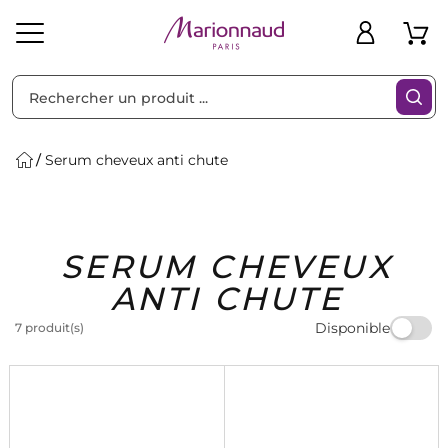
Trier par
Filtres
Serum cheveux anti chute
Idées
Bons
SERUM CHEVEUX
heveux
Solaire
Homme
Marques
Cadeaux
Plans
ANTI CHUTE
Disponible
7 produit(s)