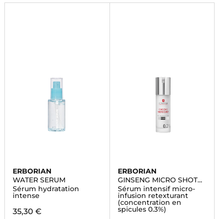
rapide.
ERBORIAN
ERBORIAN
WATER SERUM
GINSENG MICRO SHOT
ADVANCED 0.3
Sérum hydratation
Sérum intensif micro-
intense
infusion retexturant
(concentration en
spicules 0.3%)
35,30 €