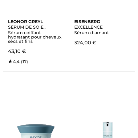
LEONOR GREYL
EISENBERG
SÉRUM DE SOIE
EXCELLENCE
SUBLIMATEUR
Sérum coiffant
Sérum diamant
hydratant pour cheveux
secs et fins
324,00 €
43,10 €
4,4
(17)