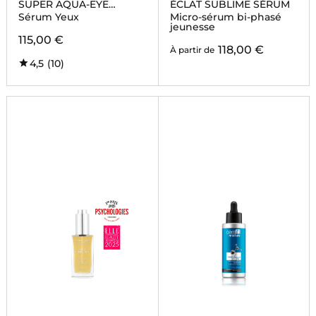
SUPER AQUA-EYE
ÉCLAT SUBLIME SÉRUM
SÉRUM
Sérum Yeux
Micro-sérum bi-phasé
jeunesse
115,00 €
118,00 €
À partir de
4,5
(10)