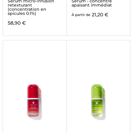
Sérum micro-infusion
Serum - concentré
retexturant
apaisant immédiat
(concentration en
spicules 0.1%)
21,20 €
À partir de
58,90 €