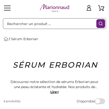
Trier par
Filtres
Sérum Erborian
Idées
Bons
SÉRUM ERBORIAN
heveux
Solaire
Homme
Marques
Cadeaux
Plans
Découvrez notre sélection de sérums Erborian pour
une peau éclatante et hydratée. Nos produits de
qualité vous offrent une expérience sensorielle unique.
Lire+
Retrouvez les meilleures marques de cosmétiques
Disponible
6 produit(s)
chez Marionnaud et sublimez votre beauté naturelle.
Commandez dès maintenant et profitez de la livraison