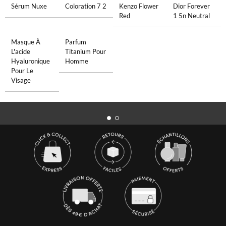
Sérum Nuxe
Coloration 7 2
Kenzo Flower
Dior Forever
Red
1 5n Neutral
Masque À
Parfum
L'acide
Titanium Pour
Hyaluronique
Homme
Pour Le
Visage