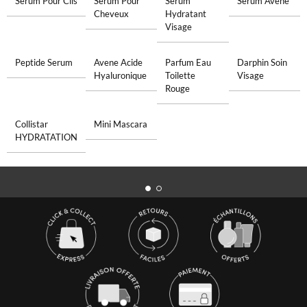
Serum Pour Cils
Serum Pour
Serum
Serum Avene
Cheveux
Hydratant
Visage
Peptide Serum
Avene Acide
Parfum Eau
Darphin Soin
Hyaluronique
Toilette
Visage
Rouge
Collistar
Mini Mascara
HYDRATATION