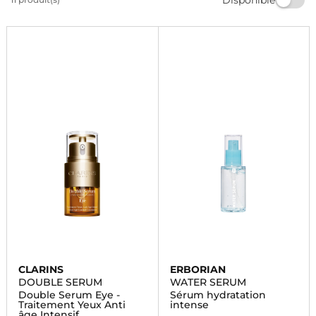
de cosmétiques chez Marionnaud et offrez à votre
peau le soin qu'elle mérite. Commandez dès
maintenant et profitez de nos offres exclusives.
CLARINS
ERBORIAN
DOUBLE SERUM
WATER SERUM
Double Serum Eye -
Sérum hydratation
Traitement Yeux Anti
intense
âge Intensif