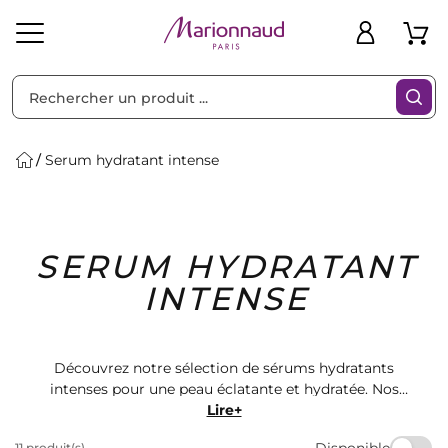
Trier par
Filtres
Serum hydratant intense
Idées
Bons
SERUM HYDRATANT
heveux
Solaire
Homme
Marques
Cadeaux
Plans
INTENSE
Découvrez notre sélection de sérums hydratants
intenses pour une peau éclatante et hydratée. Nos
produits de qualité vous offrent une hydratation
Lire+
profonde et durable. Retrouvez les meilleures marques
Disponible
11 produit(s)