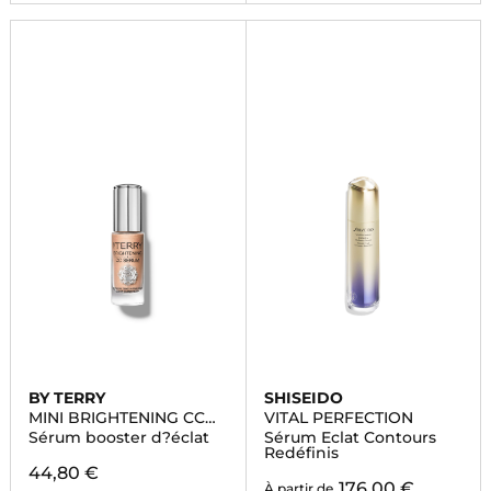
BY TERRY
SHISEIDO
MINI BRIGHTENING CC
VITAL PERFECTION
SERUM
Sérum booster d?éclat
Sérum Eclat Contours
Redéfinis
44,80 €
176,00 €
À partir de