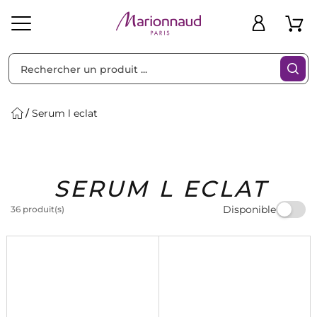
Trier par
Filtres
Serum l eclat
Idées
Bons
SERUM L ECLAT
heveux
Solaire
Homme
Marques
Cadeaux
Plans
Disponible
36 produit(s)