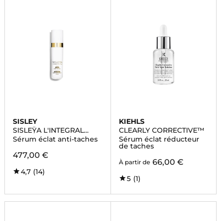
SISLEY
KIEHLS
SISLEŸA L'INTEGRAL
CLEARLY CORRECTIVE™
ANTI-ÂGE
Sérum éclat anti-taches
Sérum éclat réducteur
de taches
477,00 €
66,00 €
À partir de
4,7
(14)
5
(1)