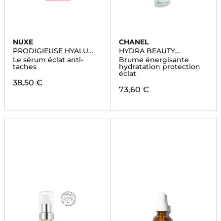
NUXE
CHANEL
PRODIGIEUSE HYALU
HYDRA BEAUTY
BOOST
ESSENCE MIST
Le sérum éclat anti-
Brume énergisante
taches
hydratation protection
éclat
38,50 €
73,60 €