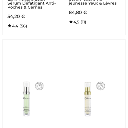
Sérum Défatigant Anti-
jeunesse Yeux & Lèvres
Poches & Cernes
84,80 €
54,20 €
4,5
(11)
4,4
(56)