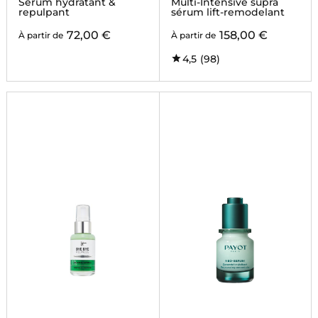
Sérum hydratant &
Multi-Intensive supra
CONCENTRATE
repulpant
sérum lift-remodelant
72,00 €
158,00 €
À partir de
À partir de
4,5
(98)