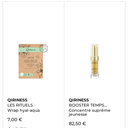
radieuse.
QIRINESS
QIRINESS
LES RITUELS
BOOSTER TEMPS
SUBLIME
Wrap hyal-aqua
Concentré suprême
jeunesse
7,00 €
82,50 €