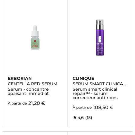
ERBORIAN
CLINIQUE
CENTELLA RED SERUM
SERUM SMART CLINICAL
REPAIR
Serum - concentré
Serum smart clinical
apaisant immédiat
repair™ - sérum
correcteur anti-rides
21,20 €
À partir de
108,50 €
À partir de
4,6
(15)