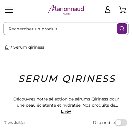
Trier par
Filtres
Serum qiriness
Idées
Bons
SERUM QIRINESS
heveux
Solaire
Homme
Marques
Cadeaux
Plans
Découvrez notre sélection de sérums Qiriness pour
une peau éclatante et hydratée. Nos produits de
qualité vous offrent une expérience luxueuse et des
Lire+
résultats visibles. Trouvez le sérum parfait pour votre
Disponible
7 produit(s)
routine de soins de la peau chez Marionnaud.
Commandez dès maintenant et profitez d'une peau