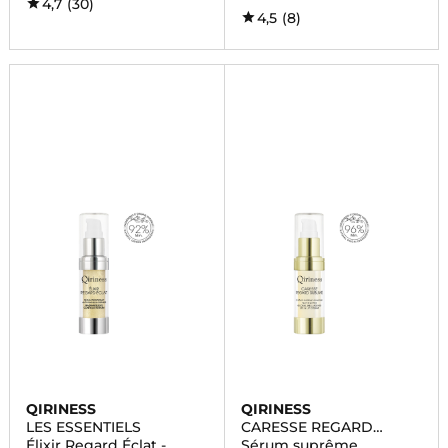
4,7
(30)
4,5
(8)
QIRINESS
QIRINESS
LES ESSENTIELS
CARESSE REGARD
SUBLIME
Élixir Regard Éclat -
Sérum suprême