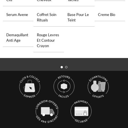
Serum Avene
Coffret Soin
Base Pour Le
Creme Bio
Rituals
Teint
Demaquillant
Rouge Levres
Anti Age
Et Contour
Crayon