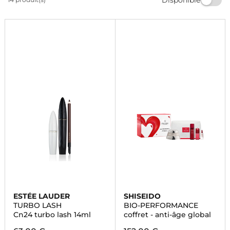
votre routine beauté et profitez d'une peau radieuse au
quotidien. Commandez dès maintenant!
ESTÉE LAUDER
SHISEIDO
TURBO LASH
BIO-PERFORMANCE
Cn24 turbo lash 14ml
coffret - anti-âge global