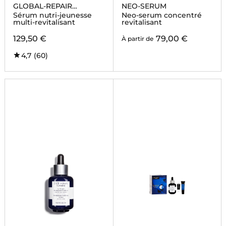
GLOBAL-REPAIR
NEO-SERUM
INTENSIVE
Sérum nutri-jeunesse
Neo-serum concentré
multi-revitalisant
revitalisant
129,50 €
79,00 €
À partir de
4,7
(60)