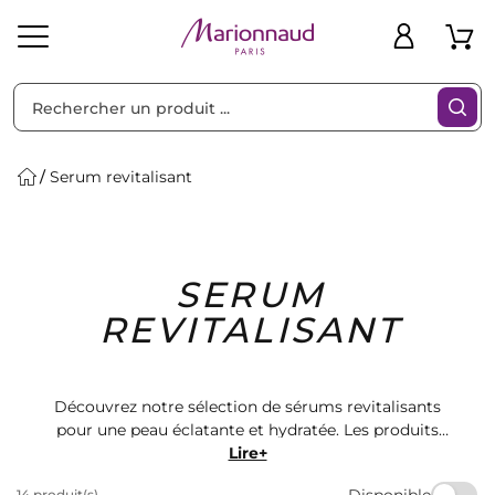
Trier par
Filtres
Serum revitalisant
Idées
Bons
SERUM
heveux
Solaire
Homme
Marques
Cadeaux
Plans
REVITALISANT
Découvrez notre sélection de sérums revitalisants
pour une peau éclatante et hydratée. Les produits
Marionnaud offrent une formule unique pour une peau
Lire+
plus jeune et lumineuse. Trouvez le sérum parfait pour
Disponible
14 produit(s)