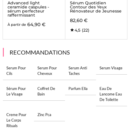
CERAMIDE CAPSULES
CAPSULES
Advanced light
Sérum Quotidien
ceramide caspules -
Contour des Yeux
sérum perfecteur
Rénovateur de Jeunesse
raffermissant
82,60 €
64,90 €
À partir de
4,5
(22)
RECOMMANDATIONS
Serum Pour
Serum Pour
Serum Anti
Serum Visage
Cils
Cheveux
Taches
Sérum Pour
Coffret De
Parfum Ella
Eau De
Le Visage
Bain
Lancome Eau
De Toilette
Creme Pour
Zinc Pca
Le Corps
Rituals