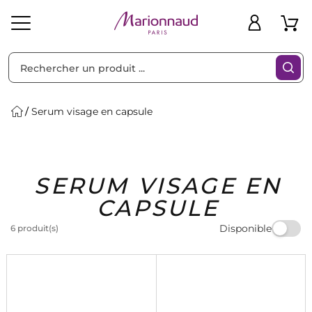
Trier par
Filtres
Serum visage en capsule
Idées
Bons
SERUM VISAGE EN
heveux
Solaire
Homme
Marques
Cadeaux
Plans
CAPSULE
Disponible
6 produit(s)