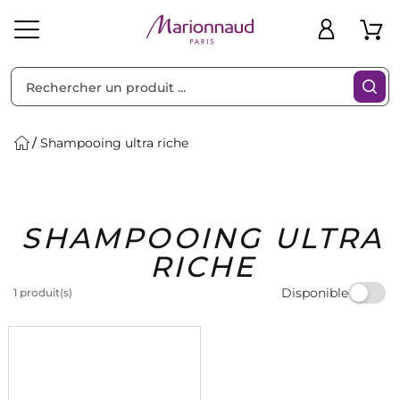
Trier par
Filtres
Shampooing ultra riche
Idées
Bons
SHAMPOOING ULTRA
heveux
Solaire
Homme
Marques
Cadeaux
Plans
RICHE
Disponible
1 produit(s)