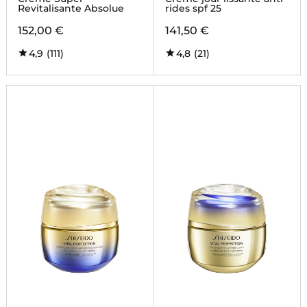
Revitalisante Absolue
rides spf 25
152,00 €
141,50 €
4,9
(111)
4,8
(21)