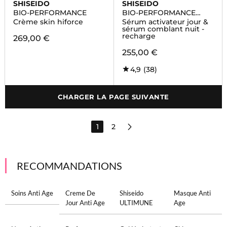
SHISEIDO
SHISEIDO
BIO-PERFORMANCE
BIO-PERFORMANCE
SKIN FILLER
Crème skin hiforce
Sérum activateur jour &
sérum comblant nuit -
recharge
269,00 €
255,00 €
4,9
(38)
CHARGER LA PAGE SUIVANTE
1
2
RECOMMANDATIONS
Soins Anti Age
Creme De
Shiseido
Masque Anti
Jour Anti Age
ULTIMUNE
Age