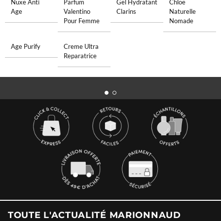
Nuxe Anti
Parfum
Gel Hydratant
Chloe
Age
Valentino
Clarins
Naturelle
Pour Femme
Nomade
Age Purify
Creme Ultra
Reparatrice
TOUTE L'ACTUALITÉ MARIONNAUD