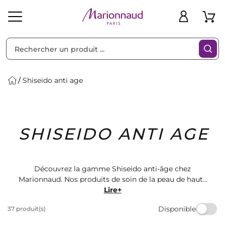
Trier par
Filtres
Shiseido anti age
Idées
Bons
SHISEIDO ANTI AGE
heveux
Solaire
Homme
Marques
Cadeaux
Plans
Découvrez la gamme Shiseido anti-âge chez
Marionnaud. Nos produits de soin de la peau de haute
qualité aident à réduire les signes de vieillissement
Lire+
pour une peau plus jeune et éclatante. Trouvez le
Disponible
37 produit(s)
sérum, la crème et le masque parfaits pour une peau
radieuse et rajeunie. Magasinez maintenant!