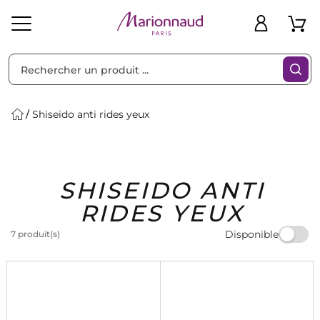
Trier par
Filtres
Shiseido anti rides yeux
Idées
Bons
SHISEIDO ANTI
heveux
Solaire
Homme
Marques
Cadeaux
Plans
RIDES YEUX
Disponible
7 produit(s)