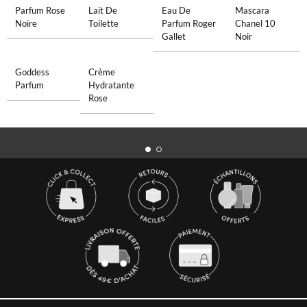
Parfum Rose
Lait De
Eau De
Mascara
Noire
Toilette
Parfum Roger
Chanel 10
Gallet
Noir
Goddess
Crème
Parfum
Hydratante
Rose