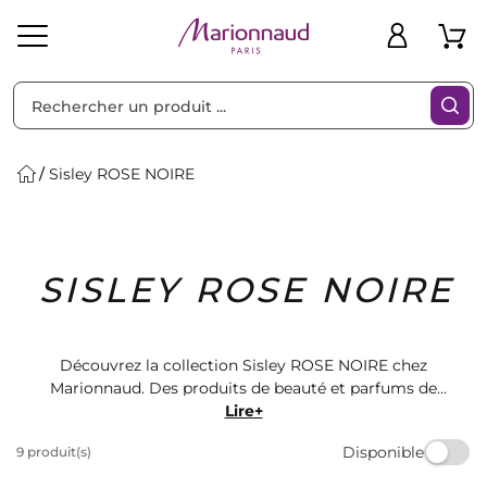
Trier par
Filtres
Sisley ROSE NOIRE
Idées
Bons
SISLEY ROSE NOIRE
heveux
Solaire
Homme
Marques
Cadeaux
Plans
Découvrez la collection Sisley ROSE NOIRE chez
Marionnaud. Des produits de beauté et parfums de
luxe pour sublimer votre routine de soins. Retrouvez
Lire+
une sélection variée de produits pour tous les besoins
Disponible
9 produit(s)
de votre peau. Offrez-vous le luxe et l'élégance avec
Sisley chez Marionnaud. Magasinez dès maintenant!