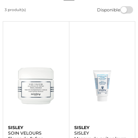
Profitez des bienfaits du safran pour une peau
Disponible
3 produit(s)
éclatante et nourrie. Commandez dès maintenant et
sublimez votre routine beauté avec Marionnaud.
SISLEY
SISLEY
SOIN VELOURS
SISLEY