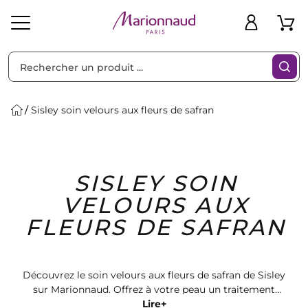
Trier par
Filtres
Sisley soin velours aux fleurs de safran
Idées
Bons
SISLEY SOIN
heveux
Solaire
Homme
Marques
Cadeaux
Plans
VELOURS AUX
FLEURS DE SAFRAN
Découvrez le soin velours aux fleurs de safran de Sisley
sur Marionnaud. Offrez à votre peau un traitement
luxueux et hydratant grâce à cette formule unique.
Lire+