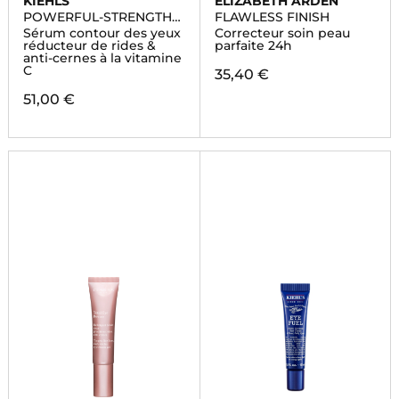
KIEHLS
ELIZABETH ARDEN
POWERFUL-STRENGTH
FLAWLESS FINISH
LINE-REDUCING
Sérum contour des yeux
Correcteur soin peau
réducteur de rides &
parfaite 24h
anti-cernes à la vitamine
C
35,40 €
51,00 €