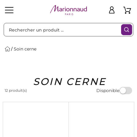
Trier par
Filtres
Soin cerne
Idées
Bons
SOIN CERNE
heveux
Solaire
Homme
Marques
Cadeaux
Plans
Disponible
12 produit(s)