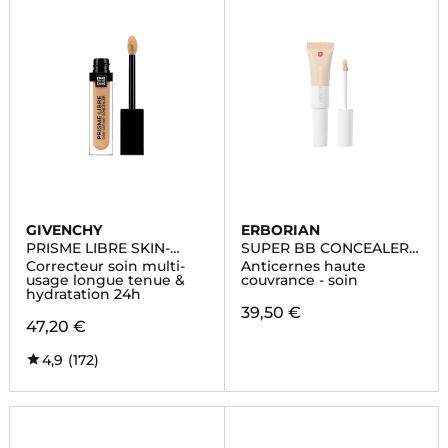
GIVENCHY
ERBORIAN
PRISME LIBRE SKIN-
SUPER BB CONCEALER
CARING CONCEALER
AU GINSENG
Correcteur soin multi-
Anticernes haute
usage longue tenue &
couvrance - soin
hydratation 24h
39,50 €
47,20 €
4,9
(172)