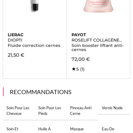
LIERAC
PAYOT
DIOPTI
ROSELIFT COLLAGÈNE
REGARD
Fluide correction cernes
Soin booster liftant anti-
cernes
21,50 €
72,00 €
5
(1)
RECOMMANDATIONS
Soin Pour Les
Soin Pour Les
Pinceau Anti
Vernis Nude
Cheveux
Pieds
Cerne
Soin Et
Huile A
Masque
Eau De