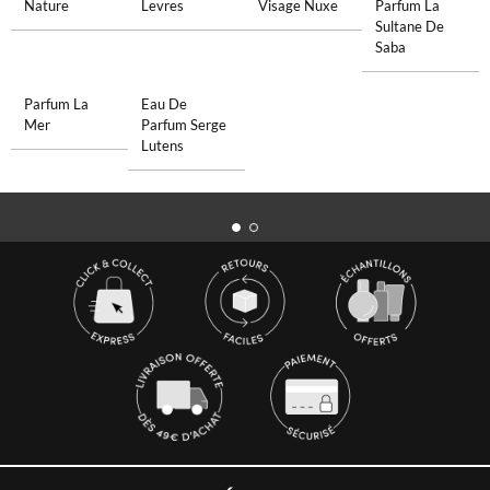
Nature
Levres
Visage Nuxe
Parfum La
Sultane De
Saba
Parfum La
Eau De
Mer
Parfum Serge
Lutens