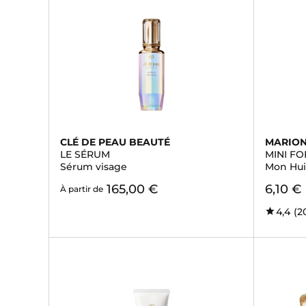
CLÉ DE PEAU BEAUTÉ
MARIO
LE SÉRUM
MINI F
Sérum visage
Mon Hui
165,00 €
6,10 €
À partir de
4,4
(2