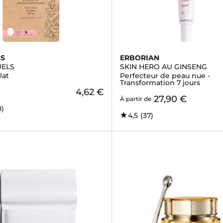
SS
ERBORIAN
UELS
SKIN HERO AU GINSENG
lat
Perfecteur de peau nue -
Transformation 7 jours
4,62 €
27,90 €
À partir de
8)
4,5
(37)