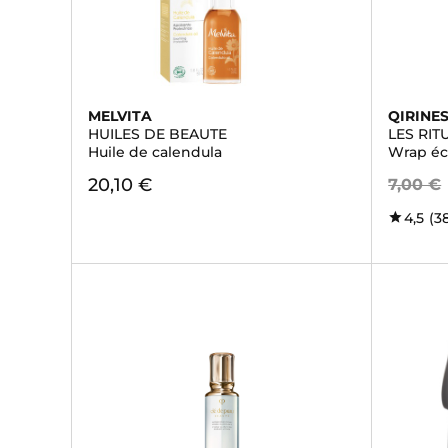
MELVITA
QIRINE
HUILES DE BEAUTE
LES RIT
Huile de calendula
Wrap éc
20,10 €
7,00 €
4,5
(3