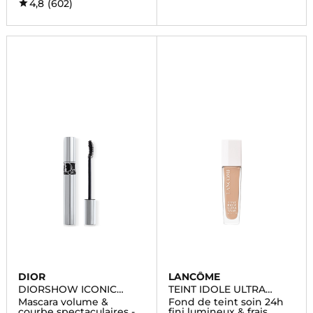
4,8
(602)
DIOR
LANCÔME
DIORSHOW ICONIC
TEINT IDOLE ULTRA
OVERCURL
WEAR CARE & GLOW
Mascara volume &
Fond de teint soin 24h
courbe spectaculaires -
fini lumineux & frais