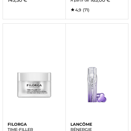
145,50 €
165,00 €
À partir de
4,9
(71)
FILORGA
LANCÔME
TIME-FILLER
RÉNERGIE