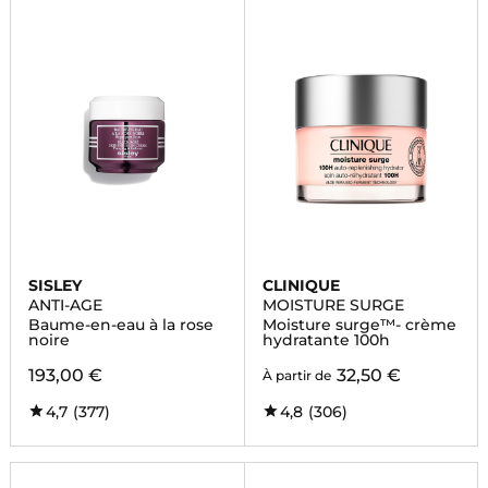
SISLEY
CLINIQUE
ANTI-AGE
MOISTURE SURGE
Baume-en-eau à la rose
Moisture surge™- crème
noire
hydratante 100h
193,00 €
32,50 €
À partir de
4,7
(377)
4,8
(306)