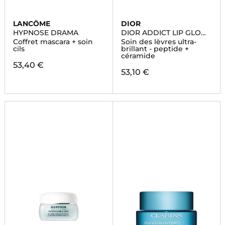
LANCÔME
DIOR
HYPNOSE DRAMA
DIOR ADDICT LIP GLOW
BUTTER
Coffret mascara + soin
Soin des lèvres ultra-
cils
brillant - peptide +
céramide
53,40 €
53,10 €