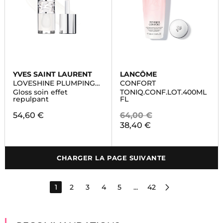
YVES SAINT LAURENT
LANCÔME
LOVESHINE PLUMPING
CONFORT
LIP OIL GLOSS
Gloss soin effet
TONIQ.CONF.LOT.400ML
repulpant
FL
54,60 €
64,00 €
38,40 €
CHARGER LA PAGE SUIVANTE
1
2
3
4
5
...
42