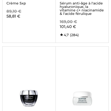
Crème 5xp
Sérum anti-âge à l'acide
hyaluronique, la
vitamine c+ niacinamide
89,10 €
& l'acide férulique
58,81 €
169,00 €
101,40 €
4,7
(284)