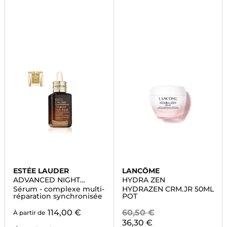
ESTÉE LAUDER
LANCÔME
ADVANCED NIGHT
HYDRA ZEN
REPAIR
Sérum - complexe multi-
HYDRAZEN CRM.JR 50ML
réparation synchronisée
POT
114,00 €
60,50 €
À partir de
36,30 €