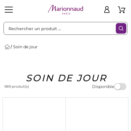
Trier par
Filtres
Soin de jour
Idées
Bons
SOIN DE JOUR
heveux
Solaire
Homme
Marques
Cadeaux
Plans
Disponible
989 produit(s)