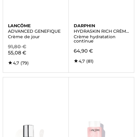
LANCÔME
DARPHIN
ADVANCED GENEFIQUE
HYDRASKIN RICH CRÈME
HYDRATANTE
Crème de jour
Crème hydratation
continue
91,80 €
64,90 €
55,08 €
4,7
(81)
4,7
(79)