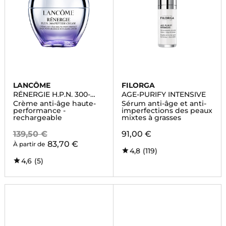
LANCÔME
FILORGA
RÉNERGIE H.P.N. 300-
AGE-PURIFY INTENSIVE
PEPTIDE
Crème anti-âge haute-
Sérum anti-âge et anti-
performance -
imperfections des peaux
rechargeable
mixtes à grasses
139,50 €
91,00 €
83,70 €
À partir de
4,8
(119)
4,6
(5)