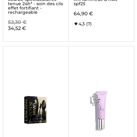
tenue 24h* - soin des cils
spf25
effet fortifiant -
rechargeable
64,90 €
52,30 €
4,3
(7)
34,52 €