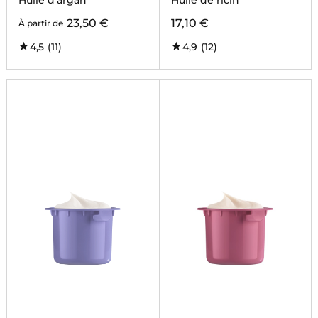
Huile d'argan
Huile de ricin
23,50 €
17,10 €
À partir de
4,5
(11)
4,9
(12)