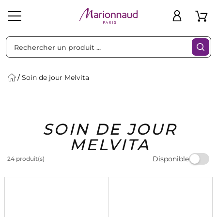
Trier par
Filtres
Soin de jour Melvita
Idées
Bons
SOIN DE JOUR
heveux
Solaire
Homme
Marques
Cadeaux
Plans
MELVITA
Disponible
24 produit(s)