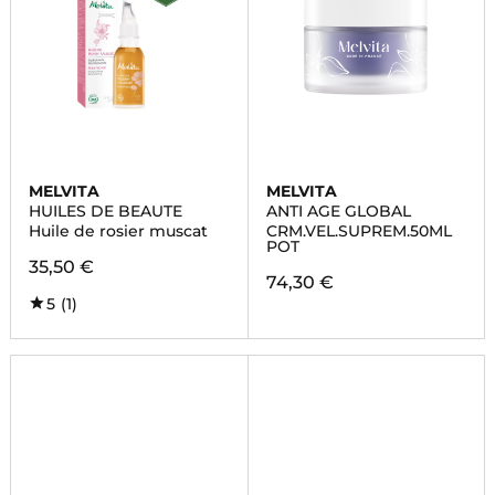
MELVITA
MELVITA
HUILES DE BEAUTE
ANTI AGE GLOBAL
Huile de rosier muscat
CRM.VEL.SUPREM.50ML
POT
35,50 €
74,30 €
5
(1)