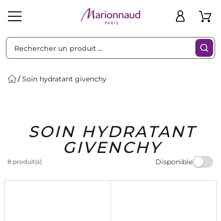
Trier par
Filtres
Soin hydratant givenchy
Idées
Bons
SOIN HYDRATANT
heveux
Solaire
Homme
Marques
Cadeaux
Plans
GIVENCHY
Disponible
8 produit(s)