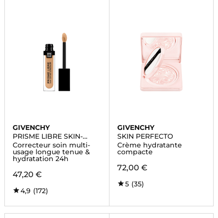
GIVENCHY
GIVENCHY
PRISME LIBRE SKIN-
SKIN PERFECTO
CARING CONCEALER
Correcteur soin multi-
Crème hydratante
usage longue tenue &
compacte
hydratation 24h
72,00 €
47,20 €
5
(35)
4,9
(172)