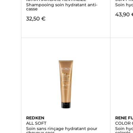
Shampooing soin hydratant anti-
Soin hy
casse
43,90 
32,50 €
REDKEN
RENE F
ALL SOFT
COLOR
Soin sans rinçage hydratant pour
Soin hyd
cheveux secs
colorés