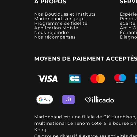
A PROPOS
SERV
Nos Boutiques et Instituts
Expéri
Marionnaud s'engage
Rendez-
Programme de fidélité
eCarte
Application Mobile
Art d'O
Nous rejoindre
Échanti
Nos récompenses
Diagno
MOYENS DE PAIEMENT ACCEPTÉ
Marionnaud est une filiale de CK Hutchison
multinational de renom coté à la bourse pr
Kong.
Ce groupe diversifié exerce ses activités d