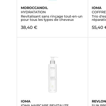
MOROCCANOIL
IOMA
HYDRATATION
COFFRE
Revitalisant sans rinçage tout-en-un
Trio d'e
pour tous les types de cheveux
réparati
38,40 €
55,40 
IOMA
REVLON
IOMA HAIRCARE REVITALIZE
SUN PR