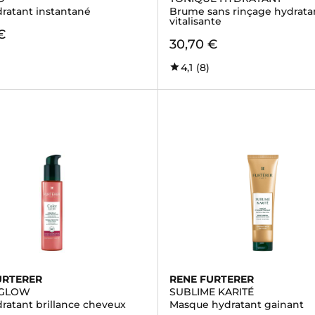
dratant instantané
Brume sans rinçage hydrata
vitalisante
€
30,70 €
4,1
(8)
URTERER
RENE FURTERER
 GLOW
SUBLIME KARITÉ
ratant brillance cheveux
Masque hydratant gainant