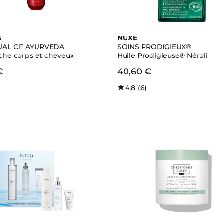
S
NUXE
TUAL OF AYURVEDA
SOINS PRODIGIEUX®
èche corps et cheveux
Huile Prodigieuse® Néroli
€
40,60 €
4,8
(6)