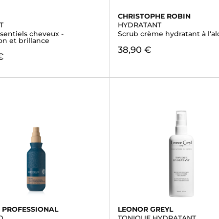
CHRISTOPHE ROBIN
T
HYDRATANT
ssentiels cheveux -
Scrub crème hydratant à l'al
on et brillance
38,90 €
€
 PROFESSIONAL
LEONOR GREYL
O
TONIQUE HYDRATANT