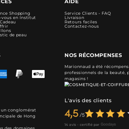
ICES
AIDE
ence Shopping
Service Clients - FAQ
vous en Institut
Livraison
 Cadeau
Retours faciles
ffrir
Contactez-nous
llons
stic de peau
S
NOS RÉCOMPENSES
Marionnaud a été récompensé 
professionnels de la beauté, 
magasins !
L'avis des clients
, un conglomérat
4,5
incipale de Hong
14 avis - certifié par
ans des domaines