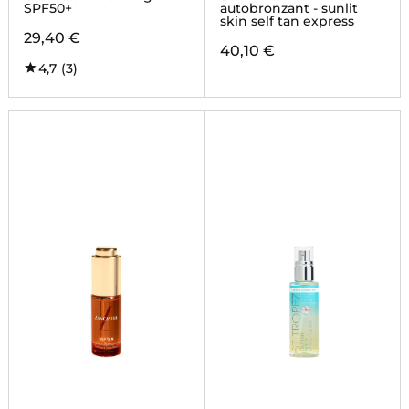
SPF50+
autobronzant - sunlit
skin self tan express
29,40 €
40,10 €
4,7
(3)