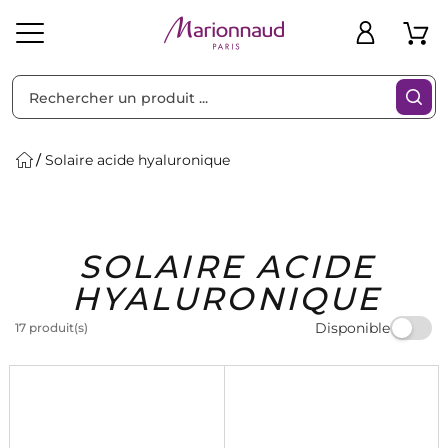
Trier par
Filtres
Solaire acide hyaluronique
Idées
Bons
SOLAIRE ACIDE
heveux
Solaire
Homme
Marques
Cadeaux
Plans
HYALURONIQUE
Disponible
17 produit(s)