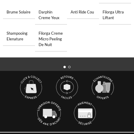
Brume Solaire
Darphin
Anti Ride Cou
Filorga Ultra
Creme Yeux
Liftant
Shampooing
Filorga Creme
Elenature
Micro Peeling
De Nuit