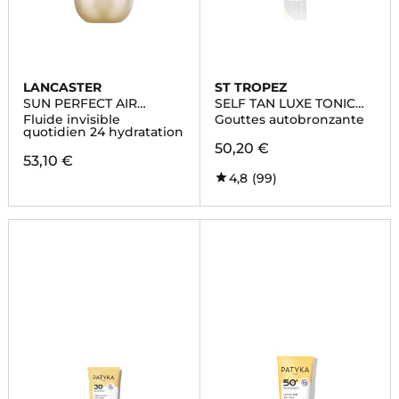
LANCASTER
ST TROPEZ
SUN PERFECT AIR
SELF TAN LUXE TONIC
HYDRA
GLOW
Fluide invisible
Gouttes autobronzante
quotidien 24 hydratation
50,20 €
53,10 €
4,8
(99)