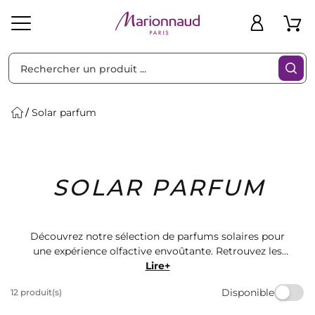
Trier par
Filtres
Solar parfum
Idées
Bons
SOLAR PARFUM
heveux
Solaire
Homme
Marques
Cadeaux
Plans
Découvrez notre sélection de parfums solaires pour
une expérience olfactive envoûtante. Retrouvez les
meilleures marques de cosmétiques chez Marionnaud
Lire+
et laissez-vous séduire par nos fragrances envoûtantes.
Disponible
12 produit(s)
Offrez-vous un moment de bien-être et de détente
avec nos parfums solaires de qualité supérieure.