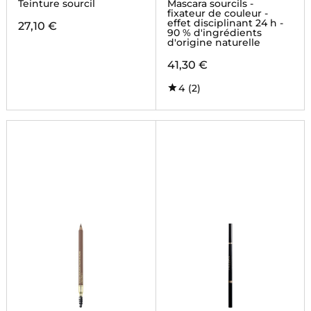
BROW STAIN & GO
BROW
Teinture sourcil
Mascara sourcils -
MASQUE
fixateur de couleur -
effet disciplinant 24 h -
27,10 €
90 % d'ingrédients
d'origine naturelle
41,30 €
4
(2)