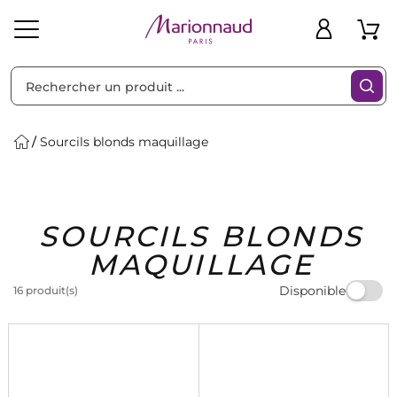
Trier par
Filtres
Sourcils blonds maquillage
Idées
Bons
SOURCILS BLONDS
heveux
Solaire
Homme
Marques
Cadeaux
Plans
MAQUILLAGE
Disponible
16 produit(s)