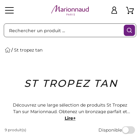
Trier par
Filtres
St tropez tan
Idées
Bons
ST TROPEZ TAN
heveux
Solaire
Homme
Marques
Cadeaux
Plans
Découvrez une large sélection de produits St Tropez
Tan sur Marionnaud. Obtenez un bronzage parfait et
naturel avec nos lotions, mousses et sprays
Lire+
autobronzants. Sublimez votre peau avec nos produits
Disponible
9 produit(s)
de qualité pour un teint éclatant toute l'année. Faites
confiance à Marionnaud pour votre routine beauté.