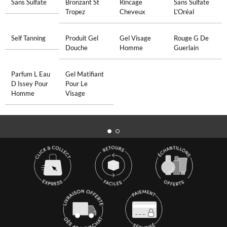
Sans Sulfate
Bronzant St
Rincage
Sans Sulfate
Tropez
Cheveux
L'Oréal
Self Tanning
Produit Gel
Gel Visage
Rouge G De
Douche
Homme
Guerlain
Parfum L Eau
Gel Matifiant
D Issey Pour
Pour Le
Homme
Visage