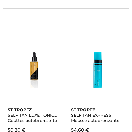
ST TROPEZ
ST TROPEZ
SELF TAN LUXE TONIC
SELF TAN EXPRESS
GLOW
Gouttes autobronzante
Mousse autobronzante
50,20 €
54,60 €