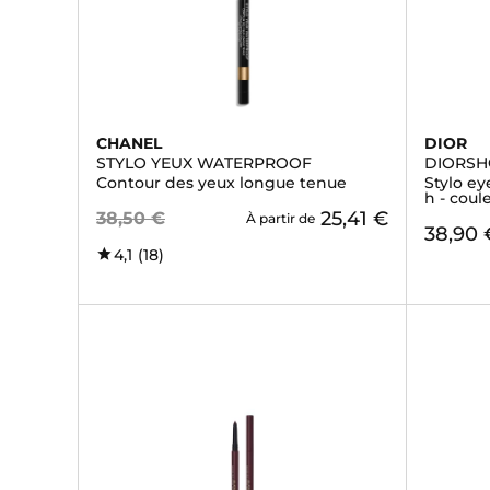
CHANEL
DIOR
STYLO YEUX WATERPROOF
DIORS
Contour des yeux longue tenue
Stylo ey
h - coul
25,41 €
38,50 €
À partir de
38,90 
4,1
(18)