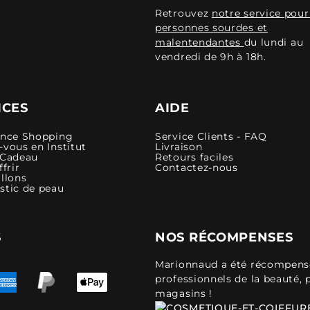
Retrouvez
notre service pour
personnes sourdes et
malentendantes
du lundi au
vendredi de 9h à 18h.
ICES
AIDE
ence Shopping
Service Clients - FAQ
vous en Institut
Livraison
 Cadeau
Retours faciles
ffrir
Contactez-nous
llons
stic de peau
S
NOS RÉCOMPENSES
Marionnaud a été récompensé 
professionnels de la beauté, 
magasins !