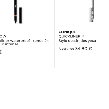
CLINIQUE
HOW
QUICKLINER™
eliner waterproof - tenue 24
Stylo dessin des yeux
eur intense
34,80 €
À partir de
€