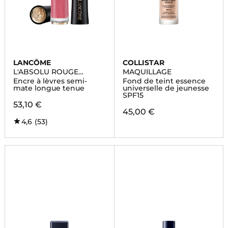
LANCÔME
COLLISTAR
L'ABSOLU ROUGE
MAQUILLAGE
DRAMA INK
Encre à lèvres semi-
Fond de teint essence
mate longue tenue
universelle de jeunesse
SPF15
53,10 €
45,00 €
4,6
(53)