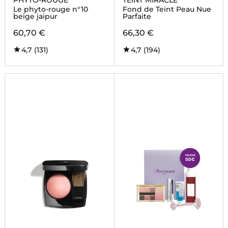
PHYTO-ROUGE
TEINT MIRACLE
Le phyto-rouge n°10
Fond de Teint Peau Nue
beige jaipur
Parfaite
60,70 €
66,30 €
4,7
(131)
4,7
(194)