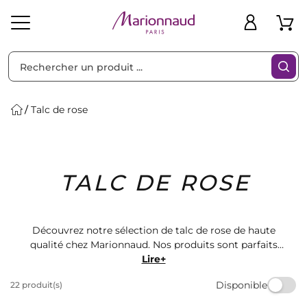
Trier par
Filtres
Talc de rose
Idées
Bons
TALC DE ROSE
heveux
Solaire
Homme
Marques
Cadeaux
Plans
Découvrez notre sélection de talc de rose de haute
qualité chez Marionnaud. Nos produits sont parfaits
pour sublimer votre peau et vous offrir une sensation
Lire+
de fraîcheur toute la journée. Offrez-vous le luxe de la
Disponible
22 produit(s)
douceur et de la délicatesse avec nos talcs de rose.
Commandez dès maintenant!