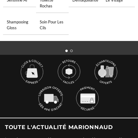
Sensifine Ar
Toilette
Demaquillante
Le Visage
Rochas
Shampooing
Soin Pour Les
Gloss
Cils
TOUTE L'ACTUALITÉ MARIONNAUD