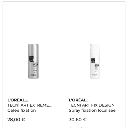
prendre soin de votre beauté au quotidien.
L'ORÉAL
L'ORÉAL
PROFESSIONNEL
PROFESSIONNEL
TECNI ART EXTREME
TECNI ART FIX DESIGN
SPLASH
Gelée fixation
Spray fixation localisée
28,00 €
30,60 €