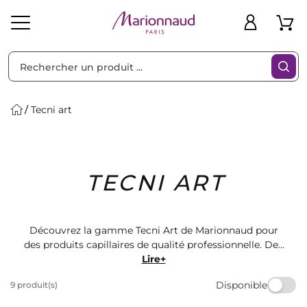
Trier par
Filtres
Tecni art
Idées
Bons
TECNI ART
heveux
Solaire
Homme
Marques
Cadeaux
Plans
Découvrez la gamme Tecni Art de Marionnaud pour
des produits capillaires de qualité professionnelle. Des
sprays aux gels, trouvez le produit parfait pour
Lire+
sublimer vos cheveux. Offrez-vous une coiffure
Disponible
9 produit(s)
impeccable et durable grâce à ces formules
innovantes. Faites confiance à Marionnaud pour