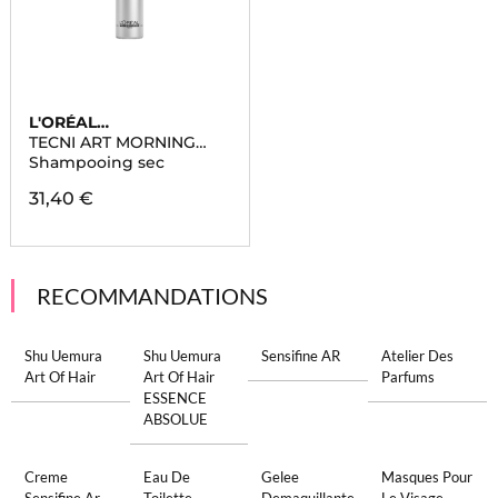
L'ORÉAL
PROFESSIONNEL
TECNI ART MORNING
AFTER DUST
Shampooing sec
31,40 €
RECOMMANDATIONS
Shu Uemura
Shu Uemura
Sensifine AR
Atelier Des
Art Of Hair
Art Of Hair
Parfums
ESSENCE
ABSOLUE
Creme
Eau De
Gelee
Masques Pour