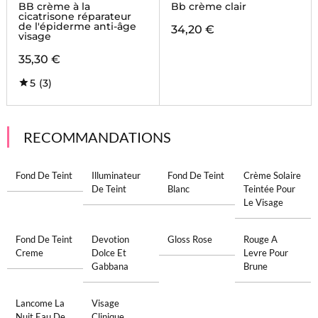
MARABOUT DORE
BB crème à la
Bb crème clair
cicatrisone réparateur
de l'épiderme anti-âge
34,20 €
visage
35,30 €
5
(3)
RECOMMANDATIONS
Fond De Teint
Illuminateur
Fond De Teint
Crème Solaire
De Teint
Blanc
Teintée Pour
Le Visage
Fond De Teint
Devotion
Gloss Rose
Rouge A
Creme
Dolce Et
Levre Pour
Gabbana
Brune
Lancome La
Visage
Nuit Eau De
Clinique