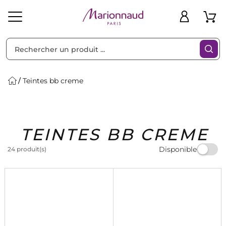
Trier par
Filtres
Teintes bb creme
Idées
Bons
TEINTES BB CREME
heveux
Solaire
Homme
Marques
Cadeaux
Plans
Disponible
24 produit(s)