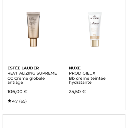
ESTÉE LAUDER
NUXE
REVITALIZING SUPREME
PRODIGIEUX
CC Crème globale
Bb crème teintée
antiâge
hydratante
106,00 €
25,50 €
4,7
(65)