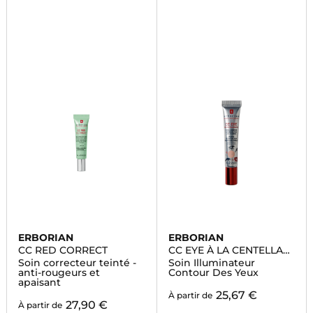
ERBORIAN
ERBORIAN
CC RED CORRECT
CC EYE À LA CENTELLA
ASIATICA
Soin correcteur teinté -
Soin Illuminateur
anti-rougeurs et
Contour Des Yeux
apaisant
25,67 €
À partir de
27,90 €
À partir de