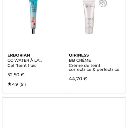
ERBORIAN
QIRINESS
CC WATER À LA
BB CRÈME
CENTELLA ASIATICA
Gel "teint frais
Crème de teint
correctrice & perfectrice
52,50 €
44,70 €
4,9
(51)