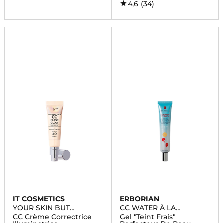
4,6
(34)
IT COSMETICS
ERBORIAN
YOUR SKIN BUT
CC WATER À LA
BETTER™ CC+ CREAM
CENTELLA ASIATICA
CC Crème Correctrice
Gel "Teint Frais"
NUDE GLOW