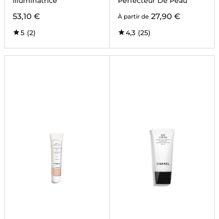
Illuminatrice
Perfecteur De Peau
53,10 €
27,90 €
À partir de
5
(2)
4,3
(25)