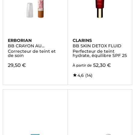
ERBORIAN
CLARINS
BB CRAYON AU
BB SKIN DETOX FLUID
GINSENG
Correcteur de teint et
Perfecteur de teint
de soin
hydrate, équilibre SPF 25
29,50 €
52,30 €
À partir de
4,6
(14)